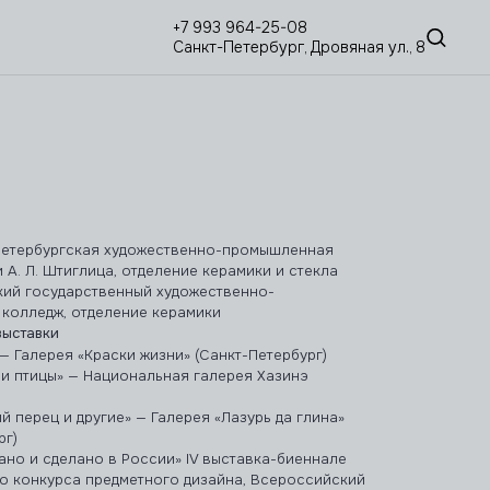
+7 993 964-25-08
Санкт-Петербург, Дровяная ул., 8
Петербургская художественно-промышленная
 А. Л. Штиглица, отделение керамики и стекла
кий государственный художественно-
колледж, отделение керамики
выставки
 — Галерея «Краски жизни» (Санкт-Петербург)
 и птицы» — Национальная галерея Хазинэ
й перец и другие» — Галерея «Лазурь да глина»
рг)
ано и сделано в России» IV выставка-биеннале
о конкурса предметного дизайна, Всероссийский