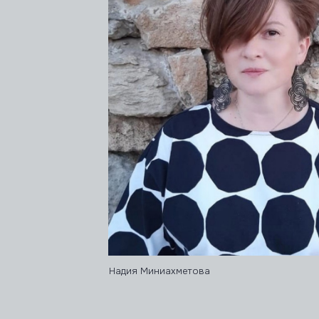
Надия Миниахметова