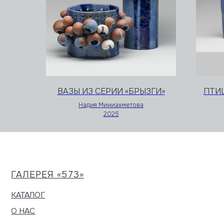
ГАЛЕРЕЯ «573»
КАТАЛОГ
О НАС
СОБЫТИЯ
ВАЗЫ ИЗ СЕРИИ «БРЫЗГИ»
ПТИЦ
КОНТАКТЫ
Надия Миниахметова
2025
8 (812) 38−573−48
Санкт-Петербург, Дровяная ул., 8
+7 993 964-25-08
12:00–20:00
573gallery@gmail.com
Выходной день – вторник
Вход свободный
Для входа позвоните в домофон
С 20 по 29 июля галерея
закрыта на демонтаж
экспозиции