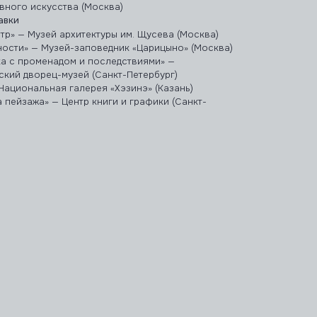
вного искусства (Москва)
авки
тр» — Музей архитектуры им. Щусева (Москва)
ности» — Музей-заповедник «Царицыно» (Москва)
ка с променадом и последствиями» —
кий дворец-музей (Санкт-Петербург)
 Национальная галерея «Хэзинэ» (Казань)
а пейзажа» — Центр книги и графики (Санкт-