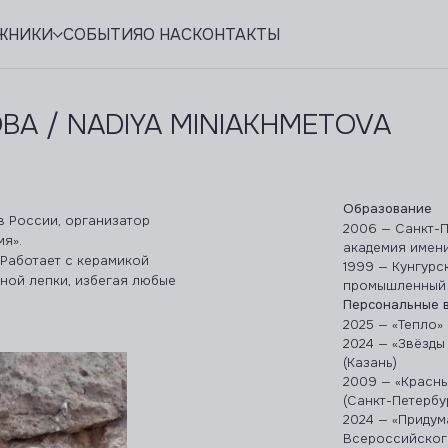
ЖНИКИ
СОБЫТИЯ
О НАС
КОНТАКТЫ
А / NADIYA MINIAKHMETOVA
Образование
в России, организатор
2006 — Санкт-
я».
академия имени
 Работает с керамикой
1999 — Кунгурс
ной лепки, избегая любые
промышленный 
Персональные 
2025 — «Тепло»
2024 — «Звёзды
(Казань)
2009 — «Красны
(Санкт-Петербу
2024 — «Придум
Всероссийског