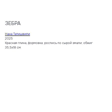
ЗЕБРА
Нана Татишвили
2025
Красная глина, формовка; роспись по сырой эмали; обжиг
35,5х18 см