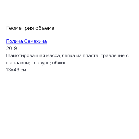
Геометрия объема
Полина Семахина
2019
Шамотированная масса, лепка из пласта; травление с
шеллаком; глазурь; обжиг
13x43 см